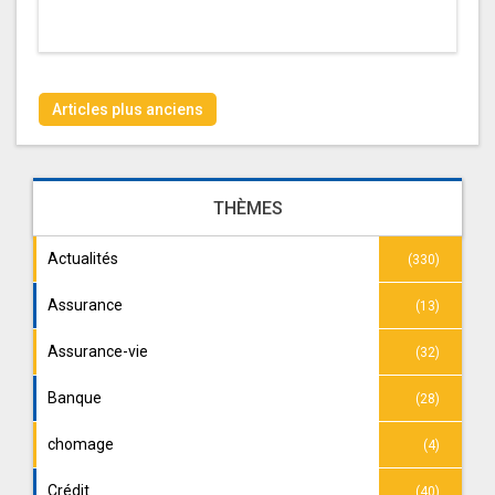
Navigation
Articles plus anciens
des
articles
THÈMES
Actualités
(330)
Assurance
(13)
Assurance-vie
(32)
Banque
(28)
chomage
(4)
Crédit
(40)