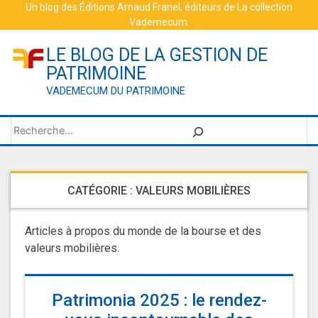
Skip
Un blog des
Éditions Arnaud Franel
, éditeurs de
La collection
Vademecum
.
to
content
LE BLOG DE LA GESTION DE
PATRIMOINE
VADEMECUM DU PATRIMOINE
Rechercher
CATÉGORIE :
VALEURS MOBILIÈRES
Articles à propos du monde de la bourse et des
valeurs mobilières.
Patrimonia 2025 : le rendez-