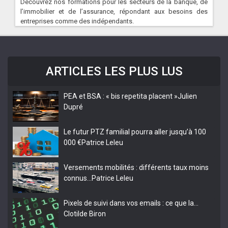
Découvrez nos formations pour les secteurs de la banque, de
l’immobilier et de l’assurance, répondant aux besoins des
entreprises comme des indépendants.
ARTICLES LES PLUS LUS
PEA et BSA : « bis repetita placent »
Julien
Dupré
Le futur PTZ familial pourra aller jusqu’à 100
000 €
Patrice Leleu
Versements mobilités : différents taux moins
connus…
Patrice Leleu
Pixels de suivi dans vos emails : ce que la…
Clotilde Biron