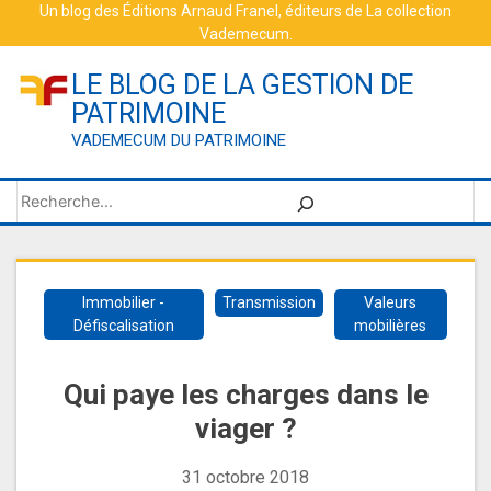
Skip
Un blog des
Éditions Arnaud Franel
, éditeurs de
La collection
Vademecum
.
to
content
LE BLOG DE LA GESTION DE
PATRIMOINE
VADEMECUM DU PATRIMOINE
Rechercher
Immobilier -
Transmission
Valeurs
Défiscalisation
mobilières
Qui paye les charges dans le
viager ?
31 octobre 2018