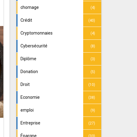
chomage
(4)
Crédit
(40)
Cryptomonnaies
(4)
Cybersécurité
(8)
Diplôme
(3)
Donation
(5)
Droit
(10)
Economie
(38)
emploi
(9)
Entreprise
(27)
Épargne
(33)