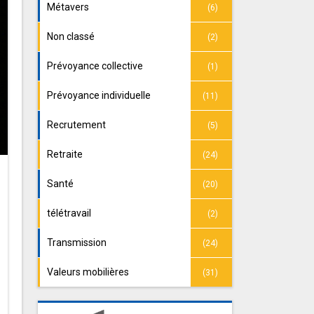
Métavers
(6)
Non classé
(2)
Prévoyance collective
(1)
Prévoyance individuelle
(11)
Recrutement
(5)
Retraite
(24)
Santé
(20)
télétravail
(2)
Transmission
(24)
Valeurs mobilières
(31)