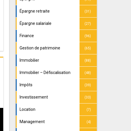
Épargne retraite
(31)
Épargne salariale
(27)
Finance
(96)
Gestion de patrimoine
(65)
Immobilier
(88)
Immobilier – Défiscalisation
(48)
Impôts
(39)
Investissement
(33)
Location
(7)
Management
(4)