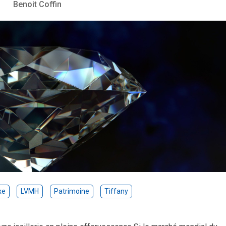
Benoit Coffin
xe
LVMH
Patrimoine
Tiffany