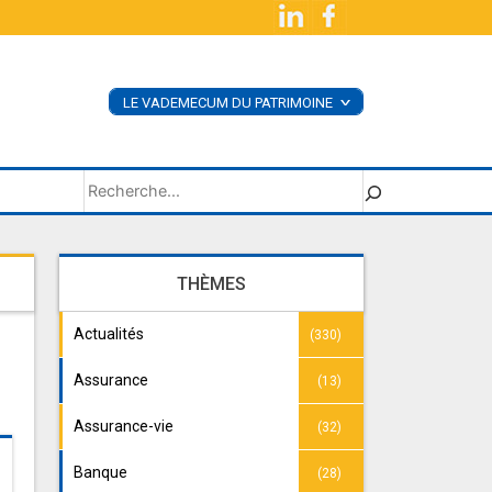
LE VADEMECUM DU PATRIMOINE
<
ACHETER LE LIVRE
SUPPLÉMENTS
Rechercher
THÈMES
Actualités
(330)
Assurance
(13)
Assurance-vie
(32)
Banque
(28)