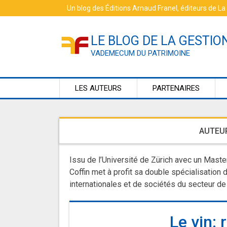
Skip
Un blog des
Éditions Arnaud Franel
, éditeurs de
La
to
content
LE BLOG DE LA GESTIO
VADEMECUM DU PATRIMOINE
LES AUTEURS
PARTENAIRES
AUTEUR
Issu de l’Université de Zürich avec un Master
Coffin met à profit sa double spécialisation
internationales et de sociétés du secteur de 
Le vin: 