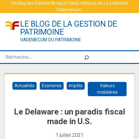
Skip
Un blog des
Éditions Arnaud Franel
, éditeurs de
La collection
Vademecum
.
to
content
LE BLOG DE LA GESTION DE
PATRIMOINE
VADEMECUM DU PATRIMOINE
Rechercher
Actualités
Economie
Impôts
Valeurs
mobilières
Le Delaware : un paradis fiscal
made in U.S.
1 juillet 2021