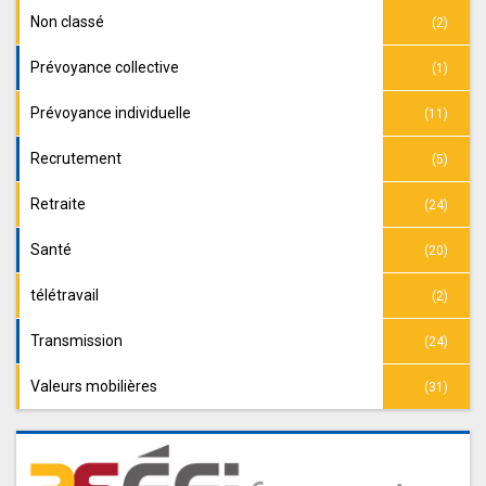
Non classé
(2)
Prévoyance collective
(1)
Prévoyance individuelle
(11)
Recrutement
(5)
Retraite
(24)
Santé
(20)
télétravail
(2)
Transmission
(24)
Valeurs mobilières
(31)