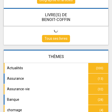
Biographie et articles
LIVRE(S) DE
BENOIT-COFFIN
Tous ses livres
THÈMES
Actualités
(330)
Assurance
(13)
Assurance-vie
(32)
Banque
(28)
chomage
(4)