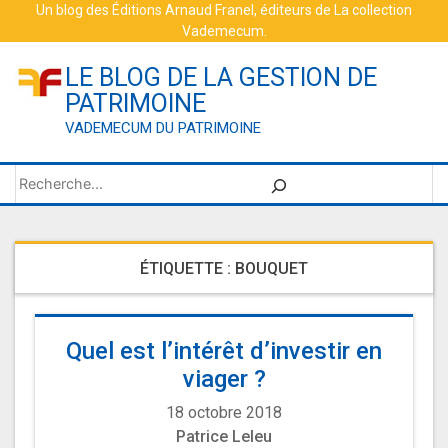
Skip
Un blog des
Éditions Arnaud Franel
, éditeurs de
La collection
Vademecum
.
to
content
LE BLOG DE LA GESTION DE
PATRIMOINE
VADEMECUM DU PATRIMOINE
Rechercher
ÉTIQUETTE :
BOUQUET
Quel est l’intérêt d’investir en
viager ?
18 octobre 2018
Patrice Leleu