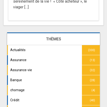
sereinement de la vie ! « Côté acheteur », le
viager […]
THÈMES
Actualités
(330)
Assurance
(13)
Assurance-vie
(32)
Banque
(28)
chomage
(4)
Crédit
(40)