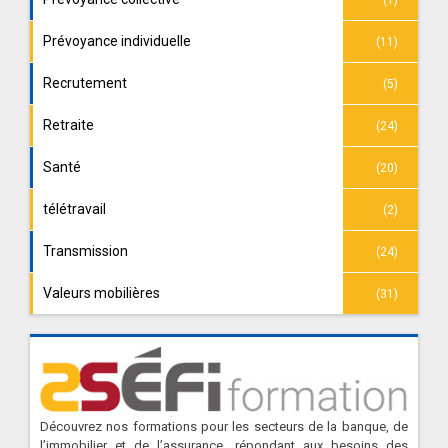
Prévoyance individuelle
(11)
Recrutement
(5)
Retraite
(24)
Santé
(20)
télétravail
(2)
Transmission
(24)
Valeurs mobilières
(31)
Découvrez nos formations pour les secteurs de la banque, de
l’immobilier et de l’assurance, répondant aux besoins des