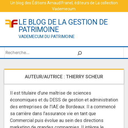
Skip
Un blog des
Éditions Arnaud Franel
, éditeurs de
La collection
Vademecum
.
to
content
LE BLOG DE LA GESTION DE
PATRIMOINE
VADEMECUM DU PATRIMOINE
Rechercher
AUTEUR/AUTRICE :
THIERRY SCHEUR
Il est titulaire d’une maîtrise de sciences
économiques et du DESS de gestion et administration
des entreprises de l’IAE de Bordeaux. Il a commencé
sa carrière dans l’assurance vie en tant que
Commercial puis évolue au sein des directions
marketing de grandes compagnies. Il intègre le