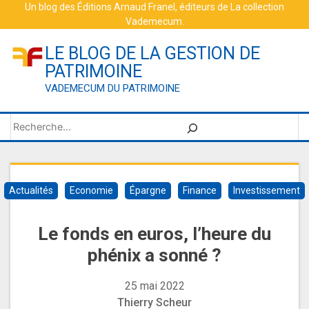
Skip
Un blog des
Éditions Arnaud Franel
, éditeurs de
La collection
Vademecum
.
to
content
LE BLOG DE LA GESTION DE
PATRIMOINE
VADEMECUM DU PATRIMOINE
Rechercher
Actualités
Economie
Épargne
Finance
Investissement
Le fonds en euros, l’heure du
phénix a sonné ?
25 mai 2022
Thierry Scheur