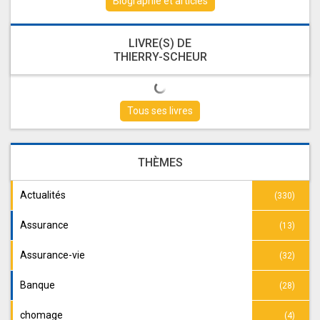
Biographie et articles
LIVRE(S) DE
THIERRY-SCHEUR
Tous ses livres
THÈMES
Actualités
(330)
Assurance
(13)
Assurance-vie
(32)
Banque
(28)
chomage
(4)