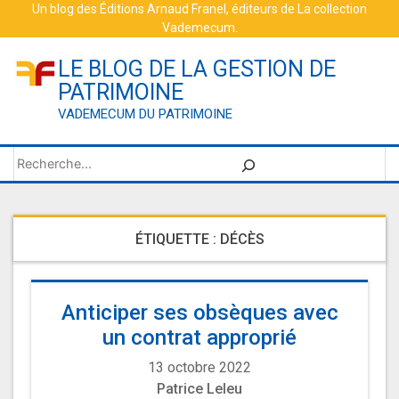
Skip
Un blog des
Éditions Arnaud Franel
, éditeurs de
La collection
Vademecum
.
to
content
LE BLOG DE LA GESTION DE
PATRIMOINE
VADEMECUM DU PATRIMOINE
Rechercher
ÉTIQUETTE :
DÉCÈS
Anticiper ses obsèques avec
un contrat approprié
13 octobre 2022
Patrice Leleu