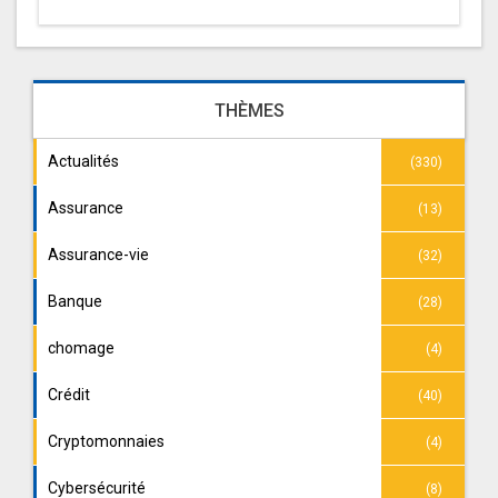
THÈMES
Actualités
(330)
Assurance
(13)
Assurance-vie
(32)
Banque
(28)
chomage
(4)
Crédit
(40)
Cryptomonnaies
(4)
Cybersécurité
(8)