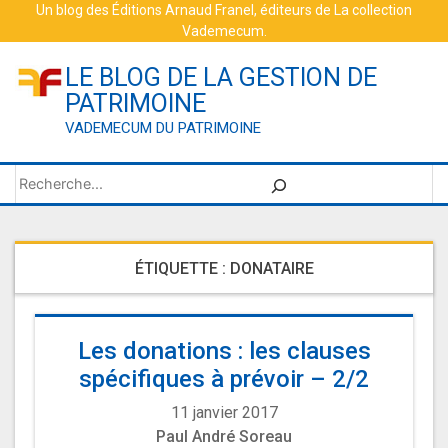
Skip
Un blog des
Éditions Arnaud Franel
, éditeurs de
La collection
Vademecum
.
to
content
LE BLOG DE LA GESTION DE
PATRIMOINE
VADEMECUM DU PATRIMOINE
Rechercher
ÉTIQUETTE :
DONATAIRE
Les donations : les clauses
spécifiques à prévoir – 2/2
11 janvier 2017
Paul André Soreau