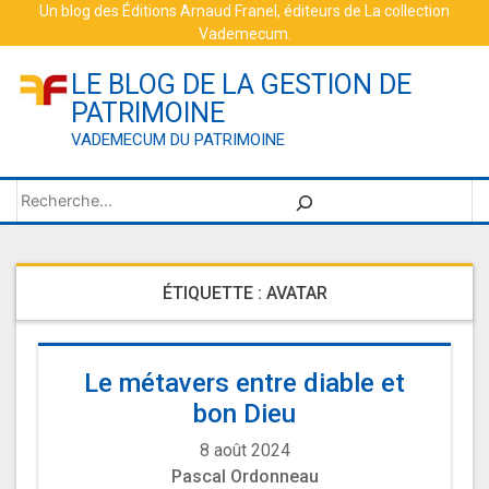
Skip
Un blog des
Éditions Arnaud Franel
, éditeurs de
La collection
Vademecum
.
to
content
LE BLOG DE LA GESTION DE
PATRIMOINE
VADEMECUM DU PATRIMOINE
Rechercher
ÉTIQUETTE :
AVATAR
Le métavers entre diable et
bon Dieu
8 août 2024
Pascal Ordonneau