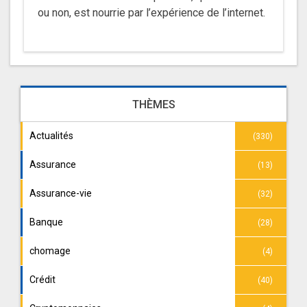
ou non, est nourrie par l’expérience de l’internet.
THÈMES
Actualités
(330)
Assurance
(13)
Assurance-vie
(32)
Banque
(28)
chomage
(4)
Crédit
(40)