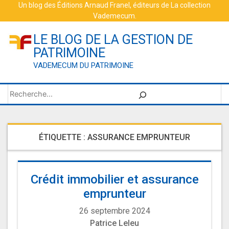
Skip
Un blog des
Éditions Arnaud Franel
, éditeurs de
La collection
Vademecum
.
to
content
LE BLOG DE LA GESTION DE
PATRIMOINE
VADEMECUM DU PATRIMOINE
Rechercher
ÉTIQUETTE :
ASSURANCE EMPRUNTEUR
Crédit immobilier et assurance
emprunteur
26 septembre 2024
Patrice Leleu