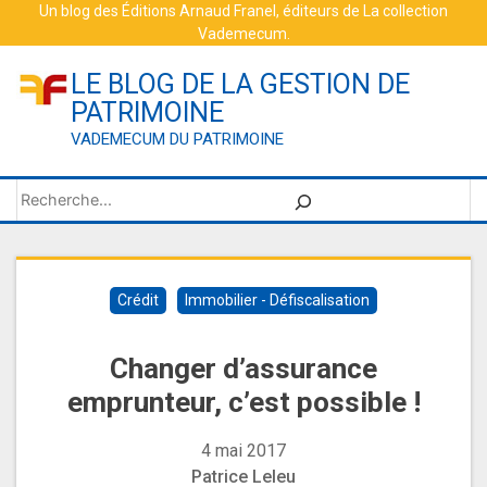
Skip
Un blog des
Éditions Arnaud Franel
, éditeurs de
La collection
Vademecum
.
to
content
LE BLOG DE LA GESTION DE
PATRIMOINE
VADEMECUM DU PATRIMOINE
Rechercher
Crédit
Immobilier - Défiscalisation
Changer d’assurance
emprunteur, c’est possible !
4 mai 2017
Patrice Leleu