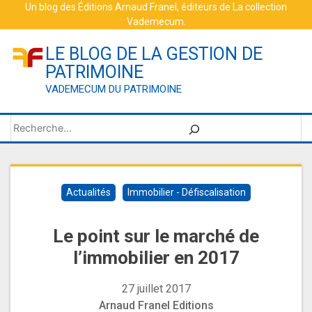
Skip
Un blog des
Éditions Arnaud Franel
, éditeurs de
La collection
Vademecum
.
to
content
LE BLOG DE LA GESTION DE
PATRIMOINE
VADEMECUM DU PATRIMOINE
Rechercher
Actualités
Immobilier - Défiscalisation
Le point sur le marché de
l’immobilier en 2017
27 juillet 2017
Arnaud Franel Editions