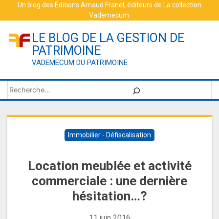
Skip
Un blog des
Éditions Arnaud Franel
, éditeurs de
La collection
Vademecum
.
to
content
LE BLOG DE LA GESTION DE
PATRIMOINE
VADEMECUM DU PATRIMOINE
Rechercher
Immobilier - Défiscalisation
Location meublée et activité
commerciale : une dernière
hésitation…?
11 juin 2016