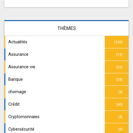
THÈMES
Actualités
(330)
Assurance
(13)
Assurance-vie
(32)
Banque
(28)
chomage
(4)
Crédit
(40)
Cryptomonnaies
(4)
Cybersécurité
(8)