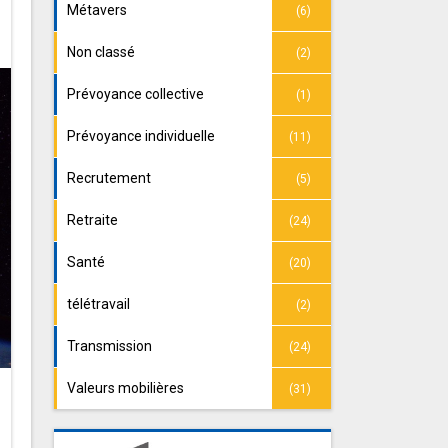
Métavers
(6)
Non classé
(2)
Prévoyance collective
(1)
Prévoyance individuelle
(11)
Recrutement
(5)
Retraite
(24)
Santé
(20)
télétravail
(2)
Transmission
(24)
Valeurs mobilières
(31)