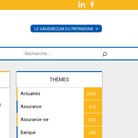
LE VADEMECUM DU PATRIMOINE
<
ACHETER LE LIVRE
SUPPLÉMENTS
Rechercher
THÈMES
Actualités
(330)
.
s.
Assurance
(13)
Assurance-vie
(32)
Banque
(28)