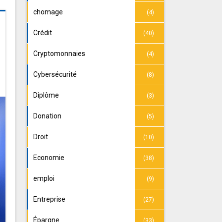
chomage
(4)
Crédit
(40)
Cryptomonnaies
(4)
Cybersécurité
(8)
Diplôme
(3)
Donation
(5)
Droit
(10)
Economie
(38)
emploi
(9)
Entreprise
(27)
Épargne
(33)