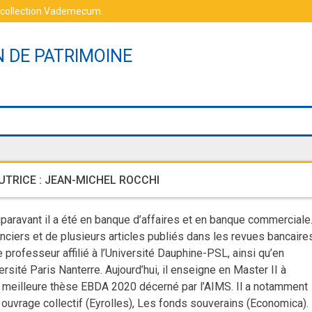
 collection Vademecum
.
N DE PATRIMOINE
UTRICE :
JEAN-MICHEL ROCCHI
paravant il a été en banque d’affaires et en banque commerciale
nanciers et de plusieurs articles publiés dans les revues bancaire
ofesseur affilié à l’Université Dauphine-PSL, ainsi qu’en
sité Paris Nanterre. Aujourd’hui, il enseigne en Master II à
 la meilleure thèse EBDA 2020 décerné par l’AIMS. Il a notamment
 ouvrage collectif (Eyrolles), Les fonds souverains (Economica).