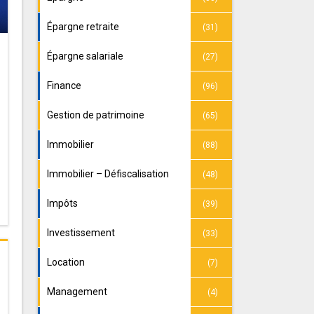
Épargne retraite
(31)
Épargne salariale
(27)
Finance
(96)
Gestion de patrimoine
(65)
Immobilier
(88)
Immobilier – Défiscalisation
(48)
Impôts
(39)
Investissement
(33)
Location
(7)
Management
(4)