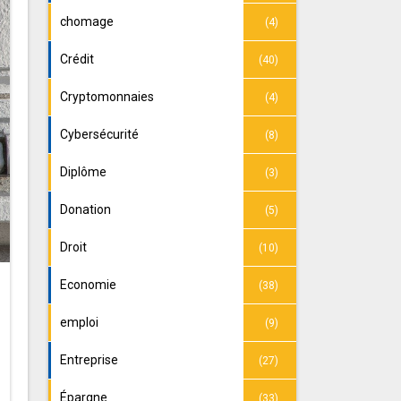
chomage
(4)
Crédit
(40)
Cryptomonnaies
(4)
Cybersécurité
(8)
Diplôme
(3)
Donation
(5)
Droit
(10)
Economie
(38)
emploi
(9)
Entreprise
(27)
Épargne
(33)