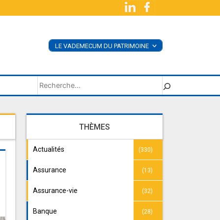
LE VADEMECUM DU PATRIMOINE
<
ACHETER LE LIVRE
SUPPLÉMENTS
Rechercher
THÈMES
Actualités
(330)
Assurance
(13)
Assurance-vie
(32)
Banque
(28)