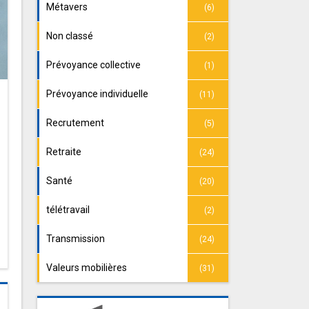
Métavers
(6)
Non classé
(2)
Prévoyance collective
(1)
Prévoyance individuelle
(11)
Recrutement
(5)
Retraite
(24)
Santé
(20)
télétravail
(2)
Transmission
(24)
Valeurs mobilières
(31)