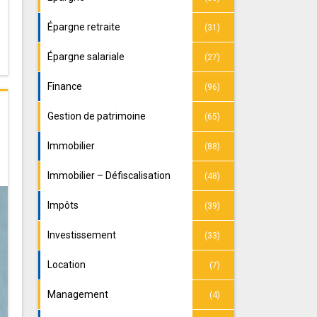
Épargne retraite
(31)
Épargne salariale
(27)
Finance
(96)
Gestion de patrimoine
(65)
Immobilier
(88)
Immobilier – Défiscalisation
(48)
Impôts
(39)
Investissement
(33)
Location
(7)
Management
(4)