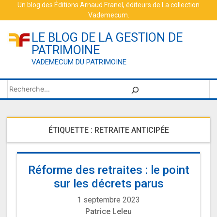
Skip
Un blog des
Éditions Arnaud Franel
, éditeurs de
La collection
Vademecum
.
to
content
LE BLOG DE LA GESTION DE
PATRIMOINE
VADEMECUM DU PATRIMOINE
Rechercher
ÉTIQUETTE :
RETRAITE ANTICIPÉE
Réforme des retraites : le point
sur les décrets parus
1 septembre 2023
Patrice Leleu