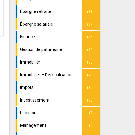
Épargne retraite
(31)
Épargne salariale
(27)
Finance
(96)
Gestion de patrimoine
(65)
Immobilier
(88)
Immobilier – Défiscalisation
(48)
Impôts
(39)
Investissement
(33)
Location
(7)
Management
(4)