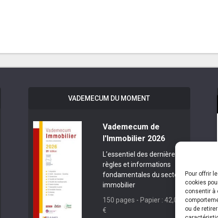
VADEMECUM DU MOMENT
Vademecum de
l'Immobilier 2026
L’essentiel des dernières
règles et informations
Pour offrir 
fondamentales du secteur
cookies pour
immobilier
consentir à 
150 pages - Papier : 42,00
comportement
ou de retire
€
caractéristi