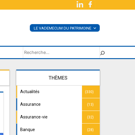
LE VADEMECUM DU PATRIMOINE
<
ACHETER LE LIVRE
SUPPLÉMENTS
Rechercher
THÈMES
Actualités
(330)
Assurance
(13)
Assurance-vie
(32)
Banque
(28)