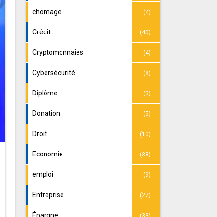
chomage
(4)
Crédit
(40)
Cryptomonnaies
(4)
Cybersécurité
(8)
Diplôme
(3)
Donation
(5)
Droit
(10)
Economie
(38)
emploi
(9)
Entreprise
(27)
Épargne
(33)