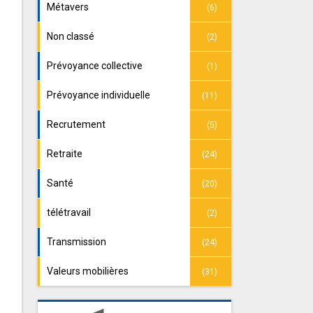
Métavers
(6)
Non classé
(2)
Prévoyance collective
(1)
Prévoyance individuelle
(11)
Recrutement
(5)
Retraite
(24)
Santé
(20)
télétravail
(2)
Transmission
(24)
Valeurs mobilières
(31)