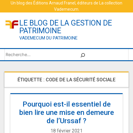
Skip
Un blog des
Éditions Arnaud Franel
, éditeurs de
La collection
Vademecum
.
to
content
LE BLOG DE LA GESTION DE
PATRIMOINE
VADEMECUM DU PATRIMOINE
Rechercher
ÉTIQUETTE :
CODE DE LA SÉCURITÉ SOCIALE
Pourquoi est-il essentiel de
bien lire une mise en demeure
de l’Urssaf ?
18 février 2021