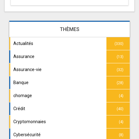
THÈMES
Actualités
(330)
Assurance
(13)
Assurance-vie
(32)
Banque
(28)
chomage
(4)
Crédit
(40)
Cryptomonnaies
(4)
Cybersécurité
(8)