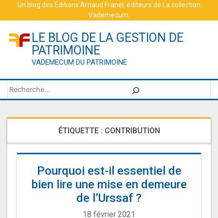
Skip
Un blog des
Éditions Arnaud Franel
, éditeurs de
La collection
Vademecum
.
to
content
LE BLOG DE LA GESTION DE
PATRIMOINE
VADEMECUM DU PATRIMOINE
Rechercher
ÉTIQUETTE :
CONTRIBUTION
Pourquoi est-il essentiel de
bien lire une mise en demeure
de l’Urssaf ?
18 février 2021