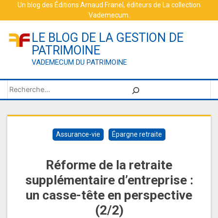
Skip
Un blog des
Éditions Arnaud Franel
, éditeurs de
La collection
Vademecum
.
to
content
LE BLOG DE LA GESTION DE
PATRIMOINE
VADEMECUM DU PATRIMOINE
Rechercher
Assurance-vie
Épargne retraite
Réforme de la retraite
supplémentaire d’entreprise :
un casse-tête en perspective
(2/2)