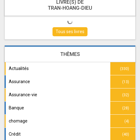
LIVRE(S) DE
TRAN-HOANG-DIEU
Tous ses livres
THÈMES
Actualités
(330)
Assurance
(13)
Assurance-vie
(32)
Banque
(28)
chomage
(4)
Crédit
(40)