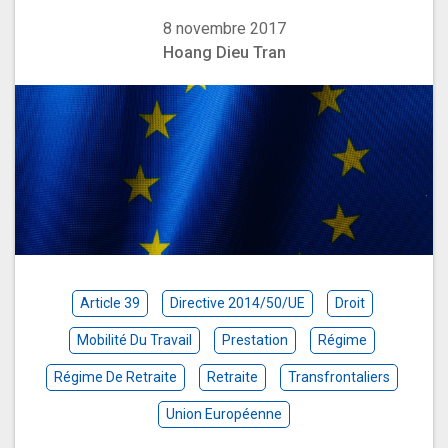
8 novembre 2017
Hoang Dieu Tran
Article 39
Directive 2014/50/UE
Droit
Mobilité Du Travail
Prestation
Régime
Régime De Retraite
Retraite
Transfrontaliers
Union Européenne