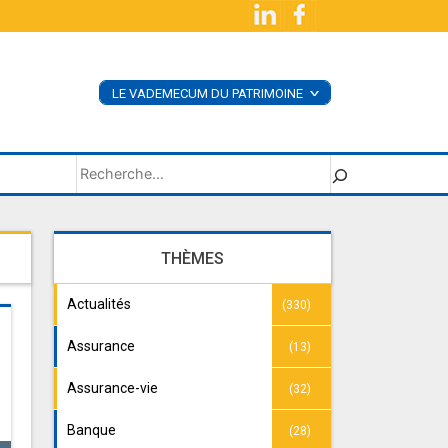
LE VADEMECUM DU PATRIMOINE
<
ACHETER LE LIVRE
SUPPLÉMENTS
Rechercher
THÈMES
Actualités
(330)
Assurance
(13)
Assurance-vie
(32)
Banque
(28)