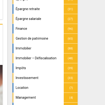
Épargne retraite
(31)
Épargne salariale
(27)
Finance
(96)
Gestion de patrimoine
(65)
Immobilier
(88)
Immobilier – Défiscalisation
(48)
Impôts
(39)
Investissement
(33)
Location
(7)
Management
(4)