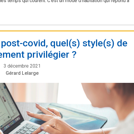
r les temps qui courent. C’est un mode d’habitation qui répond à
post-covid, quel(s) style(s) de
ent privilégier ?
3 décembre 2021
Gérard Lelarge