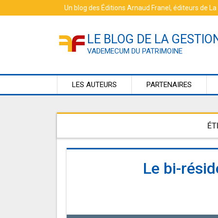
Skip
Un blog des
Éditions Arnaud Franel
, éditeurs de
La
to
content
LE BLOG DE LA GESTIO
VADEMECUM DU PATRIMOINE
LES AUTEURS
PARTENAIRES
ÉT
Le bi-résid