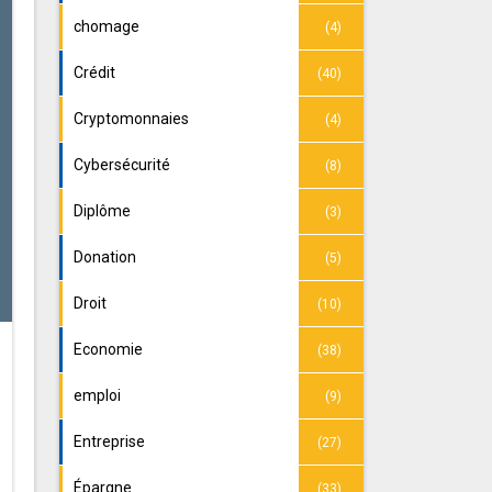
chomage
(4)
Crédit
(40)
Cryptomonnaies
(4)
Cybersécurité
(8)
Diplôme
(3)
Donation
(5)
Droit
(10)
Economie
(38)
emploi
(9)
Entreprise
(27)
Épargne
(33)