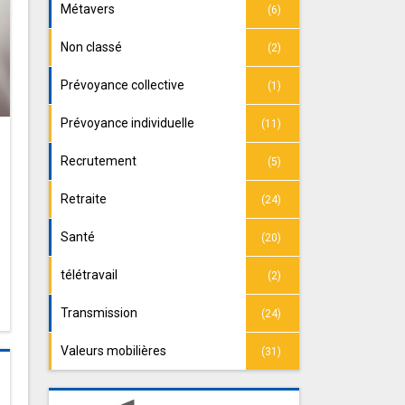
Métavers
(6)
Non classé
(2)
Prévoyance collective
(1)
Prévoyance individuelle
(11)
Recrutement
(5)
Retraite
(24)
Santé
(20)
télétravail
(2)
Transmission
(24)
Valeurs mobilières
(31)