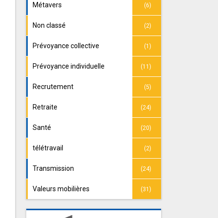
Métavers
(6)
Non classé
(2)
Prévoyance collective
(1)
Prévoyance individuelle
(11)
Recrutement
(5)
Retraite
(24)
Santé
(20)
télétravail
(2)
Transmission
(24)
Valeurs mobilières
(31)