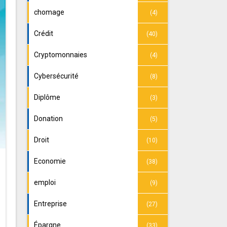
chomage
(4)
Crédit
(40)
Cryptomonnaies
(4)
Cybersécurité
(8)
Diplôme
(3)
Donation
(5)
Droit
(10)
Economie
(38)
emploi
(9)
Entreprise
(27)
Épargne
(33)