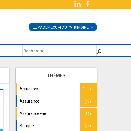
LE VADEMECUM DU PATRIMOINE
<
ACHETER LE LIVRE
SUPPLÉMENTS
Rechercher
THÈMES
Actualités
(330)
Assurance
(13)
Assurance-vie
(32)
Banque
(28)