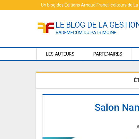
Skip
Un blog des
Éditions Arnaud Franel
, éditeurs de
La
to
content
LE BLOG DE LA GESTIO
VADEMECUM DU PATRIMOINE
LES AUTEURS
PARTENAIRES
É
Salon Nan
A