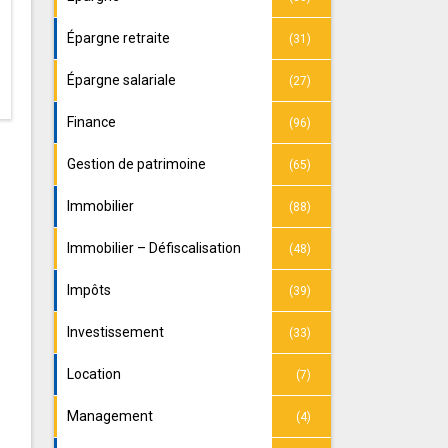
Épargne retraite
(31)
Épargne salariale
(27)
Finance
(96)
Gestion de patrimoine
(65)
Immobilier
(88)
Immobilier – Défiscalisation
(48)
Impôts
(39)
Investissement
(33)
Location
(7)
Management
(4)