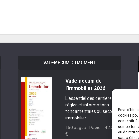
VADEMECUM DU MOMENT
Vademecum de
l'Immobilier 2026
L’essentiel des dernières
règles et informations
Pour offrir 
fondamentales du secteur
cookies pour
immobilier
consentir à 
comportement
150 pages - Papier : 42,00
ou de retire
€
caractéristi