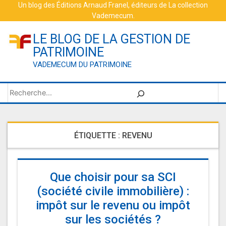
Skip
Un blog des
Éditions Arnaud Franel
, éditeurs de
La collection
Vademecum
.
to
content
LE BLOG DE LA GESTION DE
PATRIMOINE
VADEMECUM DU PATRIMOINE
Rechercher
ÉTIQUETTE :
REVENU
Que choisir pour sa SCI
(société civile immobilière) :
impôt sur le revenu ou impôt
sur les sociétés ?