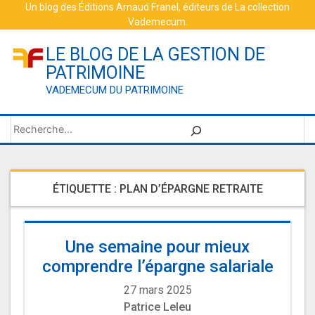
Skip
Un blog des
Éditions Arnaud Franel
, éditeurs de
La collection
Vademecum
.
to
content
LE BLOG DE LA GESTION DE
PATRIMOINE
VADEMECUM DU PATRIMOINE
Rechercher
ÉTIQUETTE :
PLAN D’ÉPARGNE RETRAITE
Une semaine pour mieux
comprendre l’épargne salariale
27 mars 2025
Patrice Leleu