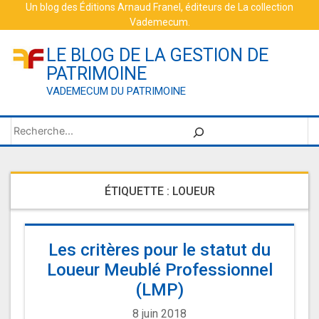
Skip
Un blog des
Éditions Arnaud Franel
, éditeurs de
La collection
Vademecum
.
to
content
LE BLOG DE LA GESTION DE
PATRIMOINE
VADEMECUM DU PATRIMOINE
Rechercher
ÉTIQUETTE :
LOUEUR
Les critères pour le statut du
Loueur Meublé Professionnel
(LMP)
8 juin 2018