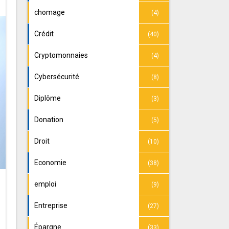
chomage
(4)
Crédit
(40)
Cryptomonnaies
(4)
Cybersécurité
(8)
Diplôme
(3)
Donation
(5)
Droit
(10)
Economie
(38)
emploi
(9)
Entreprise
(27)
Épargne
(33)