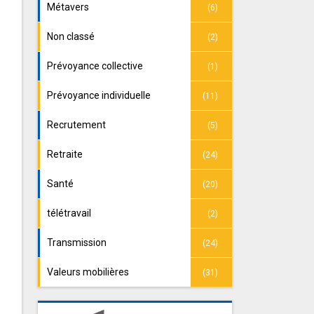
Métavers
(6)
Non classé
(2)
Prévoyance collective
(1)
Prévoyance individuelle
(11)
Recrutement
(5)
Retraite
(24)
Santé
(20)
télétravail
(2)
Transmission
(24)
Valeurs mobilières
(31)