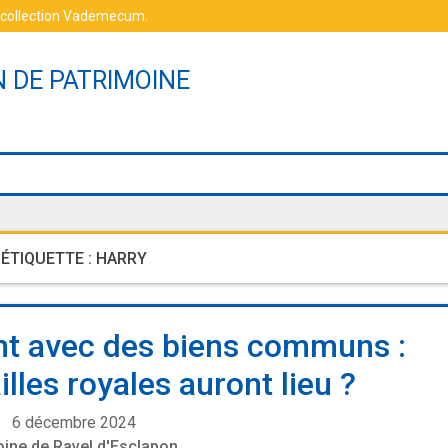
 collection Vademecum
.
N DE PATRIMOINE
ÉTIQUETTE :
HARRY
nt avec des biens communs :
lles royales auront lieu ?
6 décembre 2024
oine de Ravel d'Esclapon