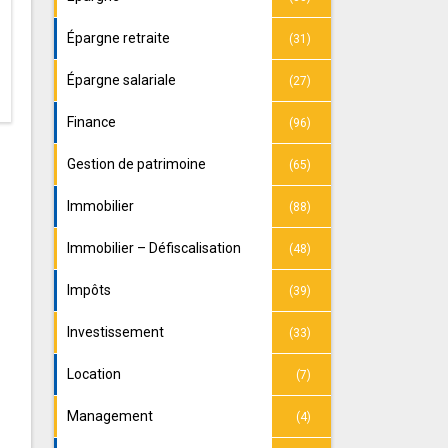
Épargne retraite
(31)
Épargne salariale
(27)
Finance
(96)
Gestion de patrimoine
(65)
Immobilier
(88)
Immobilier – Défiscalisation
(48)
Impôts
(39)
Investissement
(33)
Location
(7)
Management
(4)