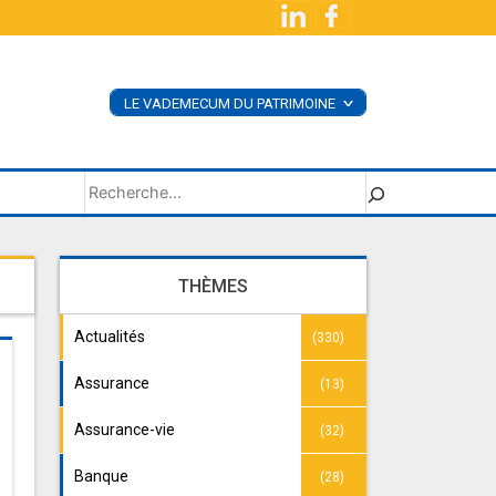
LE VADEMECUM DU PATRIMOINE
<
ACHETER LE LIVRE
SUPPLÉMENTS
Rechercher
THÈMES
Actualités
(330)
Assurance
(13)
Assurance-vie
(32)
Banque
(28)