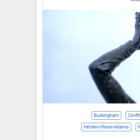
Buckingham
Confli
Héritiers Réservataires