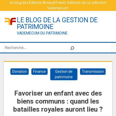
Skip
Un blog des
Éditions Arnaud Franel
, éditeurs de
La collection
Vademecum
.
to
content
LE BLOG DE LA GESTION DE
PATRIMOINE
VADEMECUM DU PATRIMOINE
Rechercher
Donation
Finance
Gestion de
Transmission
patrimoine
Favoriser un enfant avec des
biens communs : quand les
batailles royales auront lieu ?