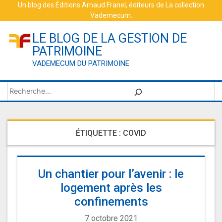
Skip
Un blog des
Éditions Arnaud Franel
, éditeurs de
La collection
Vademecum
.
to
content
LE BLOG DE LA GESTION DE
PATRIMOINE
VADEMECUM DU PATRIMOINE
Rechercher
ÉTIQUETTE :
COVID
Un chantier pour l’avenir : le
logement après les
confinements
7 octobre 2021