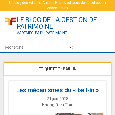
Skip
Un blog des
Éditions Arnaud Franel
, éditeurs de
La collection
Vademecum
.
to
content
LE BLOG DE LA GESTION DE
PATRIMOINE
VADEMECUM DU PATRIMOINE
Rechercher
ÉTIQUETTE :
BAIL-IN
Les mécanismes du « bail-in »
21 juin 2018
Hoang Dieu Tran