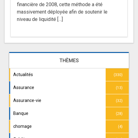
financière de 2008, cette méthode a été
massivement déployée afin de soutenir le
niveau de liquidité […]
THÈMES
Actualités
(330)
Assurance
(13)
Assurance-vie
(32)
Banque
(28)
chomage
(4)