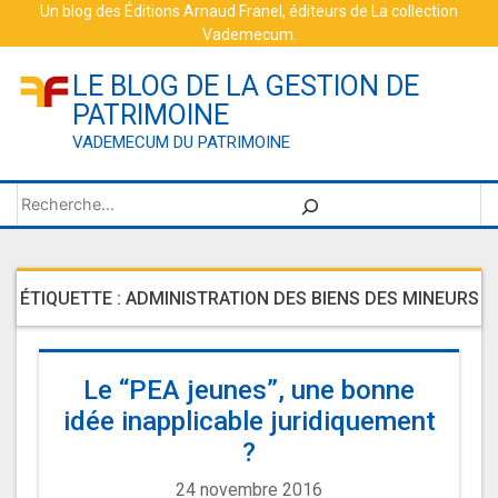
Skip
Un blog des
Éditions Arnaud Franel
, éditeurs de
La collection
Vademecum
.
to
content
LE BLOG DE LA GESTION DE
PATRIMOINE
VADEMECUM DU PATRIMOINE
Rechercher
ÉTIQUETTE :
ADMINISTRATION DES BIENS DES MINEURS
Le “PEA jeunes”, une bonne
idée inapplicable juridiquement
?
24 novembre 2016