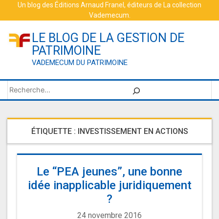
Skip
Un blog des
Éditions Arnaud Franel
, éditeurs de
La collection
Vademecum
.
to
content
LE BLOG DE LA GESTION DE
PATRIMOINE
VADEMECUM DU PATRIMOINE
Rechercher
ÉTIQUETTE :
INVESTISSEMENT EN ACTIONS
Le “PEA jeunes”, une bonne
idée inapplicable juridiquement
?
24 novembre 2016