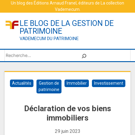
Skip
Un blog des
Éditions Arnaud Franel
, éditeurs de
La collection
Vademecum
.
to
content
LE BLOG DE LA GESTION DE
PATRIMOINE
VADEMECUM DU PATRIMOINE
Rechercher
Actualités
Gestion de
Immobilier
Investissement
patrimoine
Déclaration de vos biens
immobiliers
29 juin 2023