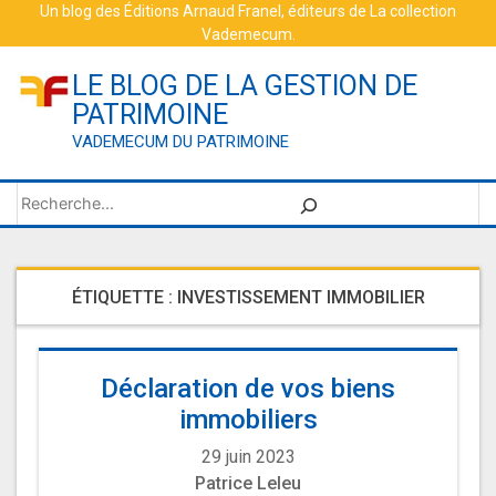
Skip
Un blog des
Éditions Arnaud Franel
, éditeurs de
La collection
Vademecum
.
to
content
LE BLOG DE LA GESTION DE
PATRIMOINE
VADEMECUM DU PATRIMOINE
Rechercher
ÉTIQUETTE :
INVESTISSEMENT IMMOBILIER
Déclaration de vos biens
immobiliers
29 juin 2023
Patrice Leleu