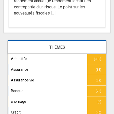
rendement annuel (le rendement locatif), en
contrepartie d’un risque. Le point sur les
nouveautés fiscales […]
THÈMES
Actualités
(330)
Assurance
(13)
Assurance-vie
(32)
Banque
(28)
chomage
(4)
Crédit
(40)