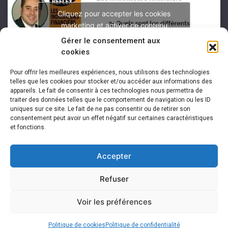
Cliquez pour accepter les cookies
marketing et activer ce contenu
Gérer le consentement aux
cookies
Pour offrir les meilleures expériences, nous utilisons des technologies
telles que les cookies pour stocker et/ou accéder aux informations des
appareils. Le fait de consentir à ces technologies nous permettra de
traiter des données telles que le comportement de navigation ou les ID
uniques sur ce site. Le fait de ne pas consentir ou de retirer son
consentement peut avoir un effet négatif sur certaines caractéristiques
et fonctions.
Accepter
Refuser
Voir les préférences
Copyright 2026 -
Arnaud Franel Éditions
Politique de cookies
Politique de confidentialité
Mentions légales
|
Politique de confidentialité
|
Plan du site
|
Contact