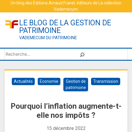
Skip
Un blog des
Éditions Arnaud Franel
, éditeurs de
La collection
Vademecum
.
to
content
LE BLOG DE LA GESTION DE
PATRIMOINE
VADEMECUM DU PATRIMOINE
Rechercher
Actualités
Economie
Gestion de
Transmission
patrimoine
Pourquoi l’inflation augmente-t-
elle nos impôts ?
15 décembre 2022