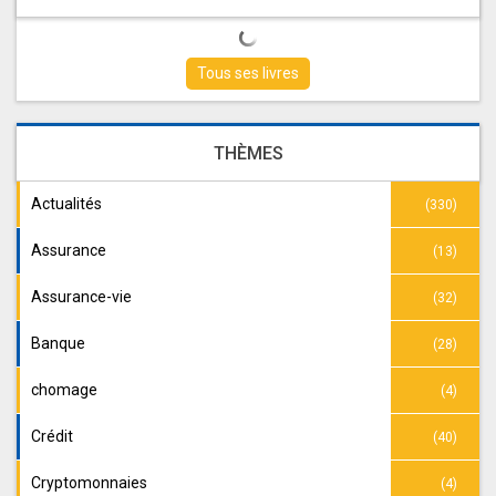
Tous ses livres
THÈMES
Actualités
(330)
Assurance
(13)
Assurance-vie
(32)
Banque
(28)
chomage
(4)
Crédit
(40)
Cryptomonnaies
(4)