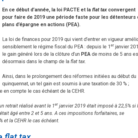
En ce début d’année, la loi PACTE et la
flat tax
convergent
pour faire de 2019 une période faste pour les détenteurs
plans d’épargne en actions (PEA).
La loi de finances pour 2019 qui vient d’entrer en vigueur améli
er
sensiblement le régime fiscal du PEA : depuis le 1
janvier 201
le gain généré lors de la clôture d’un
PEA
de moins de 5 ans es
désormais dans le champ de la
flat tax
.
Ainsi, dans le prolongement des réformes initiées au début du
quinquennat, un tel gain est soumis à une taxation de 30 % ;
se en compte le cas échéant de la CEHR.
er
 retrait réalisé avant le 1
janvier 2019 était imposé à 22,5% si 
tait âgé entre 2 et 5 ans. A ces impositions forfaitaires, se
% et la CEHR le cas échéant.
la
flat tax