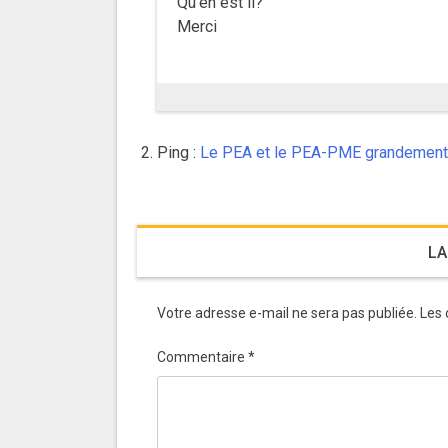
Qu’en est il?
Merci
Ping :
Le PEA et le PEA-PME grandement re
LA
Votre adresse e-mail ne sera pas publiée.
Les 
Commentaire
*