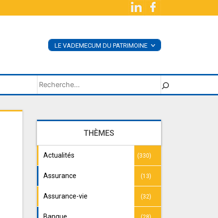
LE VADEMECUM DU PATRIMOINE
<
ACHETER LE LIVRE
SUPPLÉMENTS
Rechercher
THÈMES
Actualités
(330)
Assurance
(13)
Assurance-vie
(32)
Banque
(28)