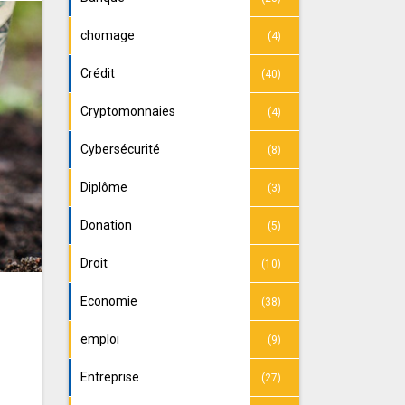
chomage
(4)
Crédit
(40)
Cryptomonnaies
(4)
Cybersécurité
(8)
Diplôme
(3)
Donation
(5)
Droit
(10)
Economie
(38)
emploi
(9)
Entreprise
(27)