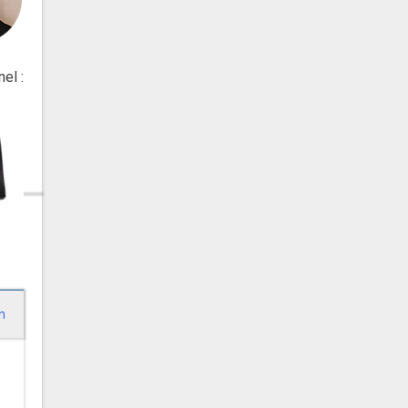
el :
n