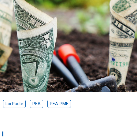
Loi Pacte
PEA
PEA-PME
!