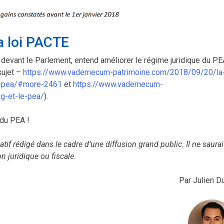
la loi PACTE
n devant le Parlement, entend améliorer le régime juridique du P
sujet –
https://www.vademecum-patrimoine.com/2018/09/20/la-
es-pea/#more-2461
et
https://www.vademecum-
g-et-le-pea/
).
du PEA !
tif rédigé dans le cadre d’une diffusion grand public.
Il ne saurai
n juridique ou fiscale.
Par Julien D