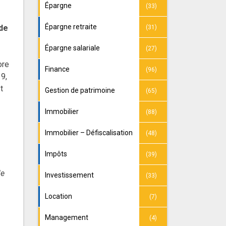
Épargne
(33)
Épargne retraite
 de
(31)
Épargne salariale
(27)
ore
Finance
(96)
9,
t
Gestion de patrimoine
(65)
Immobilier
(88)
Immobilier – Défiscalisation
(48)
Impôts
(39)
le
Investissement
(33)
Location
(7)
Management
(4)