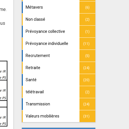
Métavers
(6)
rme.
Non classé
(2)
ous
Prévoyance collective
(1)
Prévoyance individuelle
(11)
Recrutement
(5)
Retraite
(24)
Santé
(20)
télétravail
(2)
Transmission
(24)
Valeurs mobilières
(31)