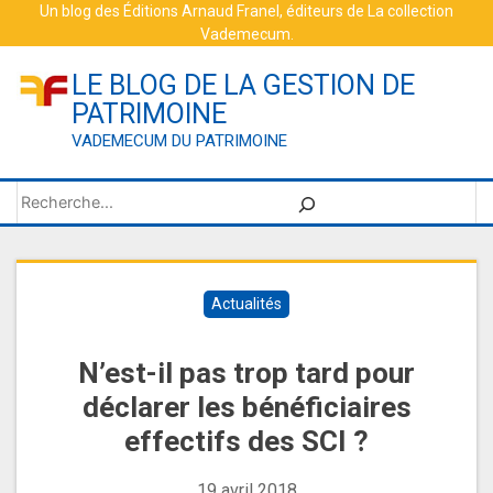
Skip
Un blog des
Éditions Arnaud Franel
, éditeurs de
La collection
Vademecum
.
to
content
LE BLOG DE LA GESTION DE
PATRIMOINE
VADEMECUM DU PATRIMOINE
Rechercher
Actualités
N’est-il pas trop tard pour
déclarer les bénéficiaires
effectifs des SCI ?
19 avril 2018