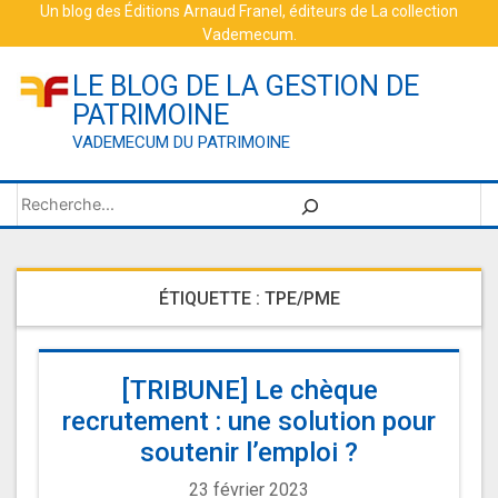
Skip
Un blog des
Éditions Arnaud Franel
, éditeurs de
La collection
Vademecum
.
to
content
LE BLOG DE LA GESTION DE
PATRIMOINE
VADEMECUM DU PATRIMOINE
Rechercher
ÉTIQUETTE :
TPE/PME
[TRIBUNE] Le chèque
recrutement : une solution pour
soutenir l’emploi ?
23 février 2023