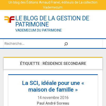
Skip
Un blog des
Éditions Arnaud Franel
, éditeurs de
La collection
Vademecum
.
to
content
LE BLOG DE LA GESTION DE
PATRIMOINE
VADEMECUM DU PATRIMOINE
Rechercher
ÉTIQUETTE :
RÉSIDENCE SECONDAIRE
La SCI, idéale pour une «
maison de famille »
14 novembre 2016
Paul André Soreau