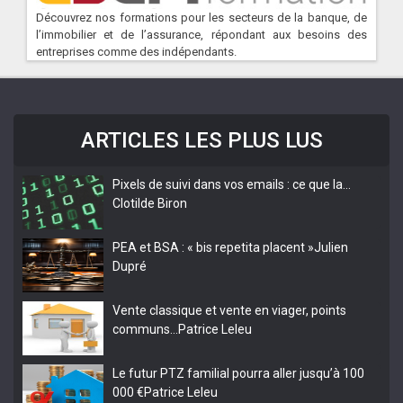
Découvrez nos formations pour les secteurs de la banque, de
l’immobilier et de l’assurance, répondant aux besoins des
entreprises comme des indépendants.
ARTICLES LES PLUS LUS
Pixels de suivi dans vos emails : ce que la…
Clotilde Biron
PEA et BSA : « bis repetita placent »
Julien
Dupré
Vente classique et vente en viager, points
communs…
Patrice Leleu
Le futur PTZ familial pourra aller jusqu’à 100
000 €
Patrice Leleu