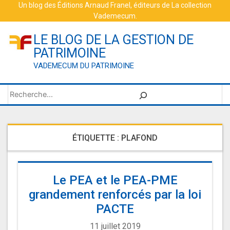
Skip
Un blog des
Éditions Arnaud Franel
, éditeurs de
La collection
Vademecum
.
to
content
LE BLOG DE LA GESTION DE
PATRIMOINE
VADEMECUM DU PATRIMOINE
Rechercher
ÉTIQUETTE :
PLAFOND
Le PEA et le PEA-PME
grandement renforcés par la loi
PACTE
11 juillet 2019