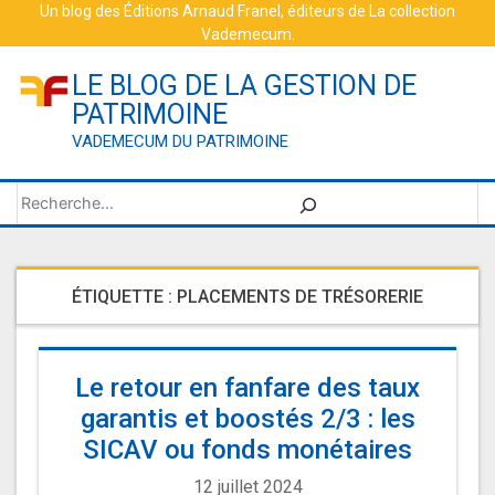
Skip
Un blog des
Éditions Arnaud Franel
, éditeurs de
La collection
Vademecum
.
to
content
LE BLOG DE LA GESTION DE
PATRIMOINE
VADEMECUM DU PATRIMOINE
Rechercher
ÉTIQUETTE :
PLACEMENTS DE TRÉSORERIE
Le retour en fanfare des taux
garantis et boostés 2/3 : les
SICAV ou fonds monétaires
12 juillet 2024