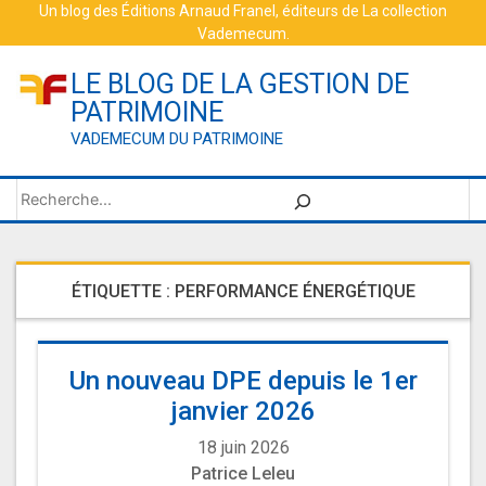
Skip
Un blog des
Éditions Arnaud Franel
, éditeurs de
La collection
Vademecum
.
to
content
LE BLOG DE LA GESTION DE
PATRIMOINE
VADEMECUM DU PATRIMOINE
Rechercher
ÉTIQUETTE :
PERFORMANCE ÉNERGÉTIQUE
Un nouveau DPE depuis le 1er
janvier 2026
18 juin 2026
Patrice Leleu