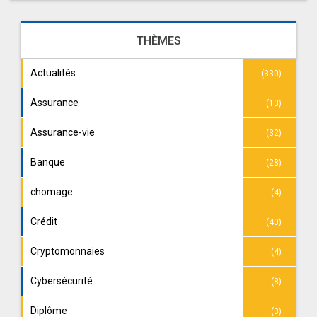
THÈMES
Actualités
(330)
Assurance
(13)
Assurance-vie
(32)
Banque
(28)
chomage
(4)
Crédit
(40)
Cryptomonnaies
(4)
Cybersécurité
(8)
Diplôme
(3)