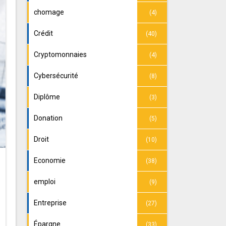
chomage
(4)
Crédit
(40)
Cryptomonnaies
(4)
Cybersécurité
(8)
Diplôme
(3)
Donation
(5)
Droit
(10)
Economie
(38)
emploi
(9)
Entreprise
(27)
Épargne
(33)