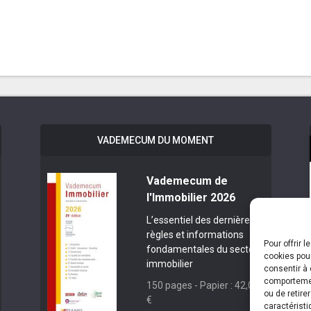
VADEMECUM DU MOMENT
Vademecum de
l'Immobilier 2026
L’essentiel des dernières
règles et informations
Pour offrir 
fondamentales du secteur
cookies pour
immobilier
consentir à 
comportement
150 pages - Papier : 42,00
ou de retire
€
caractéristi