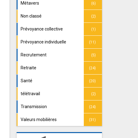
Métavers
(6)
Non classé
(2)
Prévoyance collective
(1)
Prévoyance individuelle
(11)
Recrutement
(5)
Retraite
(24)
Santé
(20)
télétravail
(2)
Transmission
(24)
Valeurs mobilières
(31)