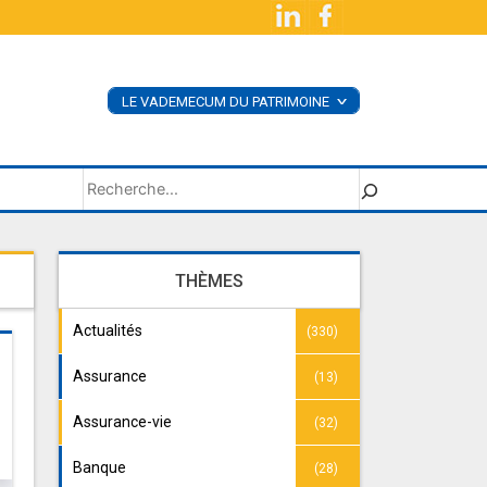
LE VADEMECUM DU PATRIMOINE
<
ACHETER LE LIVRE
SUPPLÉMENTS
Rechercher
THÈMES
Actualités
(330)
Assurance
(13)
Assurance-vie
(32)
Banque
(28)