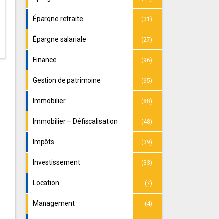
Épargne retraite
(31)
Épargne salariale
(27)
Finance
(96)
Gestion de patrimoine
(65)
Immobilier
(88)
Immobilier – Défiscalisation
(48)
Impôts
(39)
Investissement
(33)
Location
(7)
Management
(4)