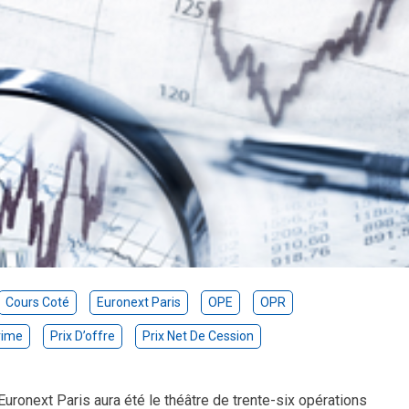
Cours Coté
Euronext Paris
OPE
OPR
rime
Prix D’offre
Prix Net De Cession
Euronext Paris aura été le théâtre de trente-six opérations