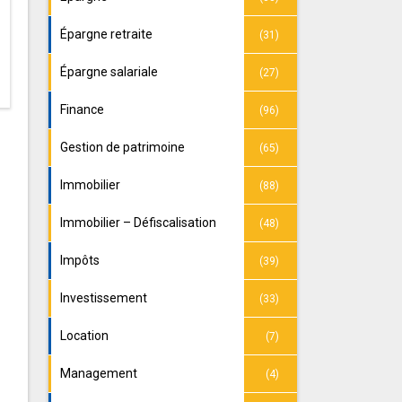
Épargne retraite
(31)
Épargne salariale
(27)
Finance
(96)
Gestion de patrimoine
(65)
Immobilier
(88)
Immobilier – Défiscalisation
(48)
Impôts
(39)
Investissement
(33)
Location
(7)
Management
(4)