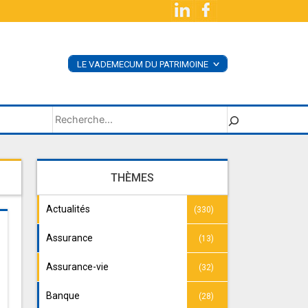
LE VADEMECUM DU PATRIMOINE
<
ACHETER LE LIVRE
SUPPLÉMENTS
Rechercher
THÈMES
Actualités
(330)
Assurance
(13)
Assurance-vie
(32)
Banque
(28)