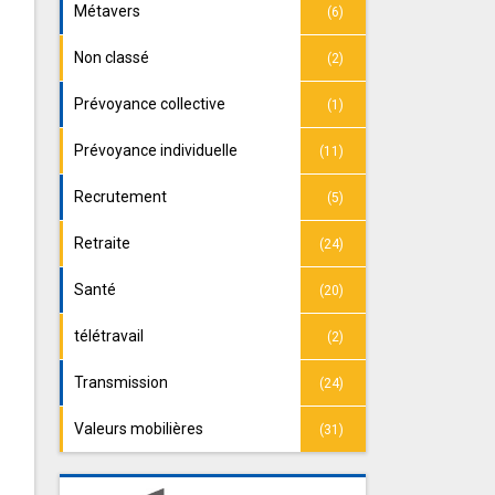
Métavers
(6)
Non classé
(2)
Prévoyance collective
(1)
Prévoyance individuelle
(11)
Recrutement
(5)
Retraite
(24)
Santé
(20)
télétravail
(2)
Transmission
(24)
Valeurs mobilières
(31)