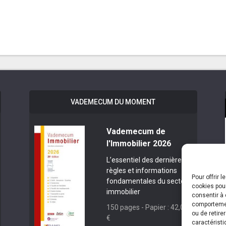
VADEMECUM DU MOMENT
Vademecum de
l'Immobilier 2026
L’essentiel des dernières
règles et informations
Pour offrir 
fondamentales du secteur
cookies pour
immobilier
consentir à 
comportement
150 pages - Papier : 42,00
ou de retire
€
caractéristi