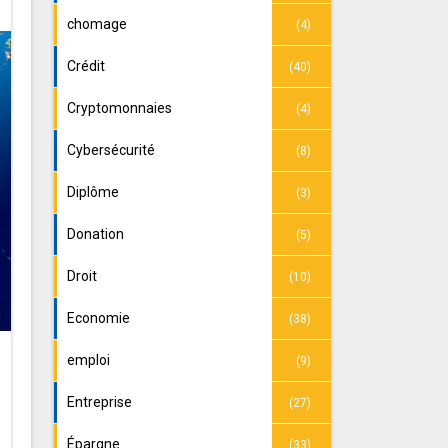
chomage
(4)
Crédit
(40)
Cryptomonnaies
(4)
Cybersécurité
(8)
Diplôme
(3)
Donation
(5)
Droit
(10)
Economie
(38)
emploi
(9)
Entreprise
(27)
Épargne
(33)