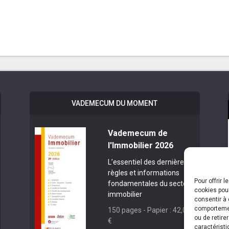
VADEMECUM DU MOMENT
Vademecum de
l'Immobilier 2026
L’essentiel des dernières
règles et informations
Pour offrir 
fondamentales du secteur
cookies pour
immobilier
consentir à 
comportement
150 pages - Papier : 42,00
ou de retire
€
caractéristi