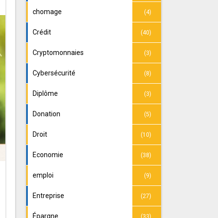
chomage
(4)
Crédit
(40)
Cryptomonnaies
(3)
Cybersécurité
(8)
Diplôme
(3)
Donation
(5)
Droit
(10)
Economie
(38)
emploi
(9)
Entreprise
(27)
Épargne
(33)