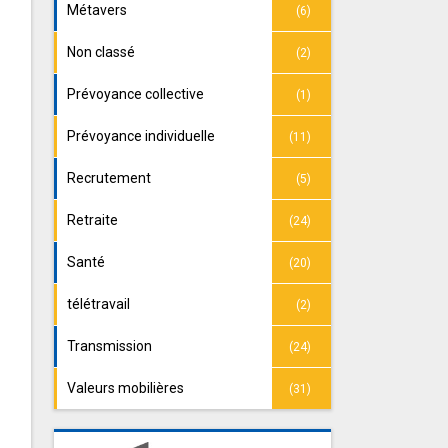
Métavers
(6)
Non classé
(2)
Prévoyance collective
(1)
Prévoyance individuelle
(11)
Recrutement
(5)
Retraite
(24)
Santé
(20)
télétravail
(2)
Transmission
(24)
Valeurs mobilières
(31)