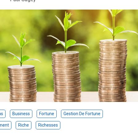
ns
Business
Fortune
Gestion De Fortune
ment
Riche
Richesses