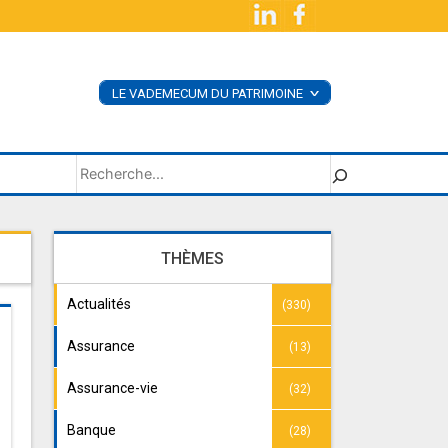
LE VADEMECUM DU PATRIMOINE
<
ACHETER LE LIVRE
SUPPLÉMENTS
Rechercher
THÈMES
Actualités
(330)
Assurance
(13)
Assurance-vie
(32)
Banque
(28)