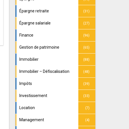
Épargne retraite
(31)
Épargne salariale
(27)
Finance
(96)
Gestion de patrimoine
(65)
Immobilier
(88)
Immobilier – Défiscalisation
(48)
Impôts
(39)
Investissement
(33)
Location
(7)
Management
(4)