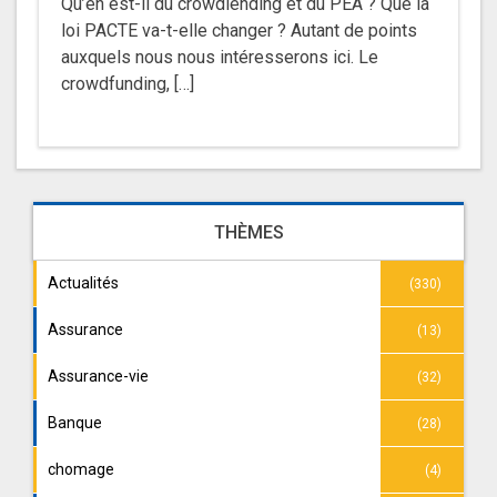
Qu’en est-il du crowdlending et du PEA ? Que la
loi PACTE va-t-elle changer ? Autant de points
auxquels nous nous intéresserons ici. Le
crowdfunding, […]
THÈMES
Actualités
(330)
Assurance
(13)
Assurance-vie
(32)
Banque
(28)
chomage
(4)