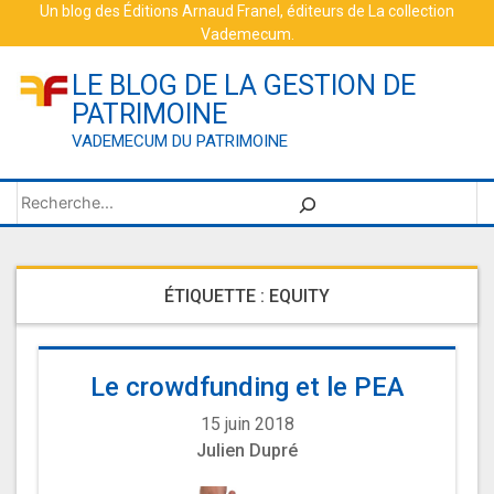
Skip
Un blog des
Éditions Arnaud Franel
, éditeurs de
La collection
Vademecum
.
to
content
LE BLOG DE LA GESTION DE
PATRIMOINE
VADEMECUM DU PATRIMOINE
Rechercher
ÉTIQUETTE :
EQUITY
Le crowdfunding et le PEA
15 juin 2018
Julien Dupré