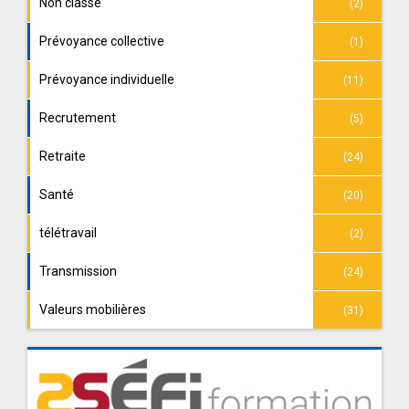
Non classé
(2)
Prévoyance collective
(1)
Prévoyance individuelle
(11)
Recrutement
(5)
Retraite
(24)
Santé
(20)
télétravail
(2)
Transmission
(24)
Valeurs mobilières
(31)