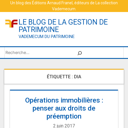
Skip
Un blog des
Éditions Arnaud Franel
, éditeurs de
La collection
Vademecum
.
to
content
LE BLOG DE LA GESTION DE
PATRIMOINE
VADEMECUM DU PATRIMOINE
Rechercher
ÉTIQUETTE :
DIA
Opérations immobilières :
penser aux droits de
préemption
2 juin 2017