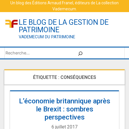
Skip
Un blog des
Éditions Arnaud Franel
, éditeurs de
La collection
Vademecum
.
to
content
LE BLOG DE LA GESTION DE
PATRIMOINE
VADEMECUM DU PATRIMOINE
Rechercher
ÉTIQUETTE :
CONSÉQUENCES
L’économie britannique après
le Brexit : sombres
perspectives
6 juillet 2017