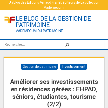
Skip
Un blog des
Éditions Arnaud Franel
, éditeurs de
La collection
Vademecum
.
to
content
LE BLOG DE LA GESTION DE
PATRIMOINE
VADEMECUM DU PATRIMOINE
Rechercher
Gestion de patrimoine
Investissement
Améliorer ses investissements
en résidences gérées : EHPAD,
séniors, étudiantes, tourisme
(2/2)