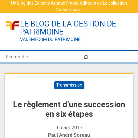
Skip
Un blog des
Éditions Arnaud Franel
, éditeurs de
La collection
Vademecum
.
to
content
LE BLOG DE LA GESTION DE
PATRIMOINE
VADEMECUM DU PATRIMOINE
Rechercher
Transmission
Le règlement d’une succession
en six étapes
9 mars 2017
Paul André Soreau