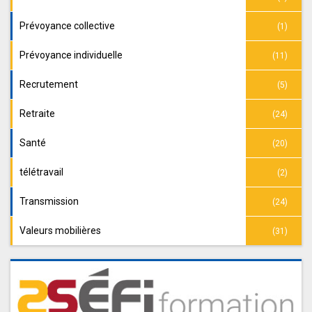
Prévoyance collective
(1)
Prévoyance individuelle
(11)
Recrutement
(5)
Retraite
(24)
Santé
(20)
télétravail
(2)
Transmission
(24)
Valeurs mobilières
(31)